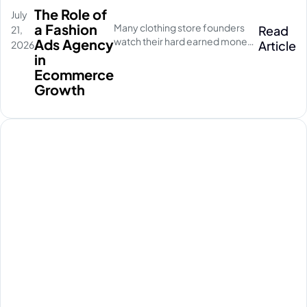
The Role of
July
a Fashion
Many clothing store founders
Read
21,
watch their hard earned money
Ads Agency
Article
2026
disappear on empty social
in
media clicks. They pay for
Ecommerce
traffic, but their database stays
Growth
completely quiet