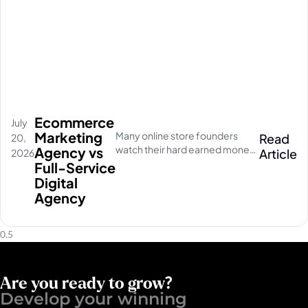
Ecommerce
July
Marketing
Many online store founders
Read
20,
watch their hard earned money
Agency vs
Article
2026
disappear on empty social
Full-Service
media clicks. They pay for
Digital
traffic, but their database stays
Agency
completely quiet
Are you ready to grow?
Develop your winning ​