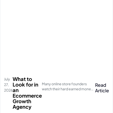
What to
July
Look for in
Many online store founders
Read
27,
watch their hard earned money
an
Article
2026
disappear on empty social
Ecommerce
media clicks. They pay for
Growth
traffic, but their database stays
Agency
completely quiet