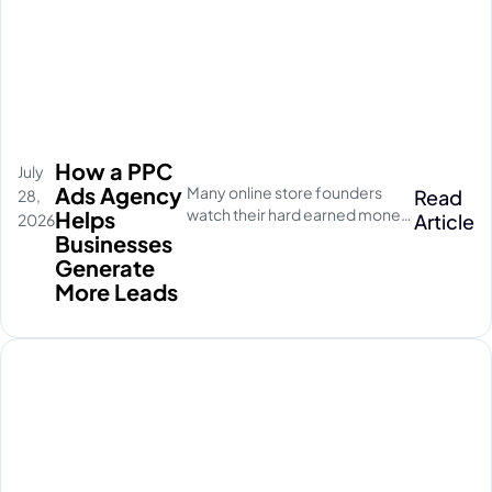
How a PPC
July
Ads Agency
Many online store founders
Read
28,
watch their hard earned money
Helps
Article
2026
disappear on empty social
Businesses
media clicks. They pay for
Generate
traffic, but their database stays
More Leads
completely quiet