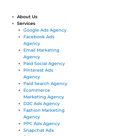
Skip
Main
Main
to
Menu
Menu
content
About Us
Services
Google Ads Agency
Facebook Ads
Agency
Email Marketing
Agency
Paid Social Agency
Pinterest Ads
Agency
Paid Search Agency
Ecommerce
Marketing Agency
D2C Ads Agency
Fashion Marketing
Agency
PPC Ads Agency
Snapchat Ads